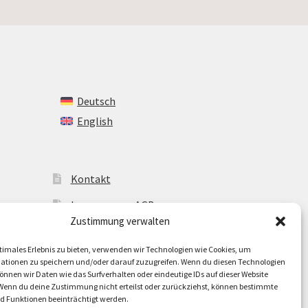
Deutsch
English
Kontakt
Impressum + AGB
Zustimmung verwalten
Cookie-Richtlinie (EU)
timales Erlebnis zu bieten, verwenden wir Technologien wie Cookies, um
ationen zu speichern und/oder darauf zuzugreifen. Wenn du diesen Technologien
nnen wir Daten wie das Surfverhalten oder eindeutige IDs auf dieser Website
 Wenn du deine Zustimmung nicht erteilst oder zurückziehst, können bestimmte
 Funktionen beeinträchtigt werden.