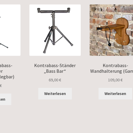
abass-
Kontrabass-Ständer
Kontrabass-
er
„Bass Bar“
Wandhalterung (Ga
egbar)
69,00
€
109,00
€
€
Weiterlesen
Weiterlesen
sen