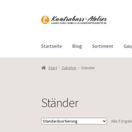
Zur
Zum
Navigation
Inhalt
springen
springen
Startseite
Blog
Sortiment
Gas
Start
Zubehör
Ständer
Ständer
Alle 5 Erge