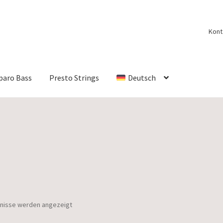
Kont
paro Bass
Presto Strings
Deutsch
bnisse werden angezeigt