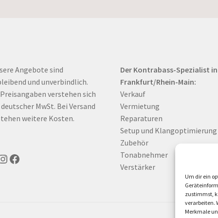
sere Angebote sind
Der Kontrabass-Spezialist in
bleibend und unverbindlich.
Frankfurt/Rhein-Main:
 Preisangaben verstehen sich
Verkauf
. deutscher MwSt. Bei Versand
Vermietung
tehen weitere Kosten.
Reparaturen
Setup und Klangoptimierung
Zubehör
Tonabnehmer
uTube
Instagram
Facebook
Verstärker
Um dir ein op
Geräteinform
zustimmst, kö
verarbeiten.
Merkmale und