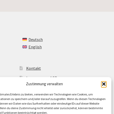
Deutsch
English
Kontakt
Impressum + AGB
Zustimmung verwalten
Cookie-Richtlinie (EU)
timales Erlebnis zu bieten, verwenden wir Technologien wie Cookies, um
ationen zu speichern und/oder darauf zuzugreifen. Wenn du diesen Technologien
nnen wir Daten wie das Surfverhalten oder eindeutige IDs auf dieser Website
 Wenn du deine Zustimmung nicht erteilst oder zurückziehst, können bestimmte
 Funktionen beeinträchtigt werden.