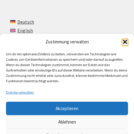
Deutsch
English
Zustimmung verwalten
Um dir ein optimales Erlebnis zu bieten, verwenden wir Technologien wie
Kontakt
Cookies, um Geräteinformationen zu speichern und/oder darauf zuzugreifen.
Wenn du diesen Technologien zustimmst, können wir Daten wie das
Impressum + AGB
Surfverhalten oder eindeutige IDs auf dieser Website verarbeiten. Wenn du deine
Zustimmung nicht erteilst oder zurückziehst, können bestimmte Merkmale und
Cookie-Richtlinie (EU)
Funktionen beeinträchtigt werden.
Dienste verwalten
Akzeptieren
© Lando Music 2026
Ablehnen
AGB
Erstellt mit WooCommerce
.