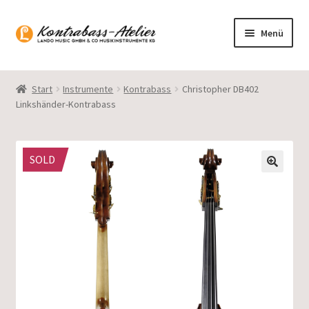
Zur
Zum
Menü
Navigation
Inhalt
springen
springen
Startseite
Start
Instrumente
Kontrabass
Christopher DB402
Linkshänder-Kontrabass
Blog
Sortiment
SOLD
Gasparo Bass
Presto Strings
Unterm
Deutsch
öffnen