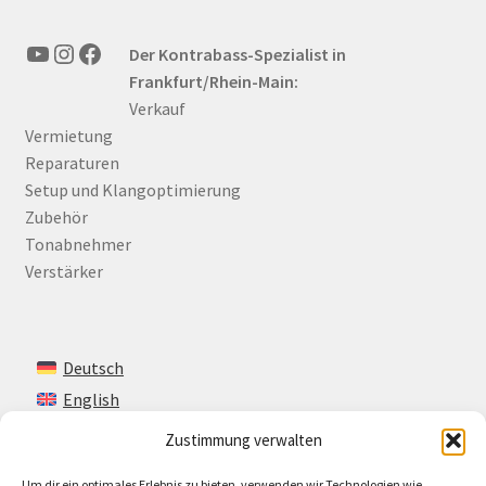
YouTube
Instagram
Facebook
Der Kontrabass-Spezialist in
Frankfurt/Rhein-Main:
Verkauf
Vermietung
Reparaturen
Setup und Klangoptimierung
Zubehör
Tonabnehmer
Verstärker
Deutsch
English
Zustimmung verwalten
Um dir ein optimales Erlebnis zu bieten, verwenden wir Technologien wie