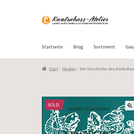
Zur
Zum
Navigation
Inhalt
springen
springen
Startseite
Blog
Sortiment
Gas
Start
Medien
Die Geschichte des Kontrabas
SOLD