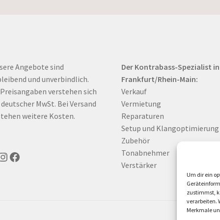
sere Angebote sind
Der Kontrabass-Spezialist in
bleibend und unverbindlich.
Frankfurt/Rhein-Main:
 Preisangaben verstehen sich
Verkauf
. deutscher MwSt. Bei Versand
Vermietung
tehen weitere Kosten.
Reparaturen
Setup und Klangoptimierung
Zubehör
Tonabnehmer
uTube
Instagram
Facebook
Verstärker
Um dir ein op
Geräteinform
zustimmst, kö
verarbeiten.
Merkmale und