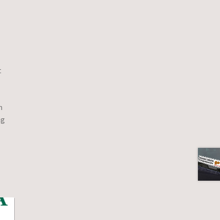
t
n
ag