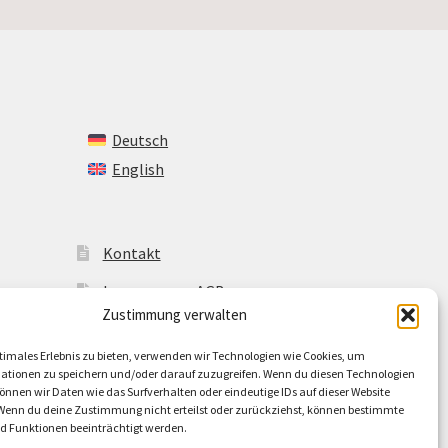
Deutsch
English
Kontakt
Impressum + AGB
Zustimmung verwalten
Cookie-Richtlinie (EU)
timales Erlebnis zu bieten, verwenden wir Technologien wie Cookies, um
ationen zu speichern und/oder darauf zuzugreifen. Wenn du diesen Technologien
nnen wir Daten wie das Surfverhalten oder eindeutige IDs auf dieser Website
 Wenn du deine Zustimmung nicht erteilst oder zurückziehst, können bestimmte
 Funktionen beeinträchtigt werden.