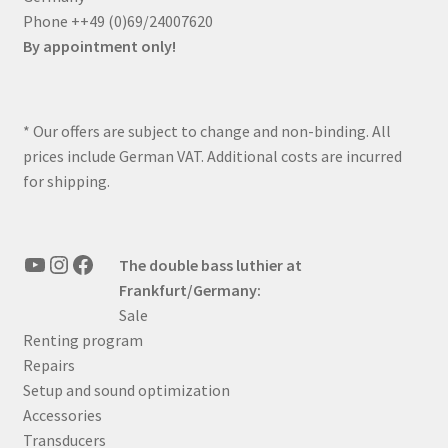
Phone ++49 (0)69/24007620
By appointment only!
* Our offers are subject to change and non-binding. All
prices include German VAT. Additional costs are incurred
for shipping.
YouTube
Instagram
Facebook
The double bass luthier at
Frankfurt/Germany:
Sale
Renting program
Repairs
Setup and sound optimization
Accessories
Transducers