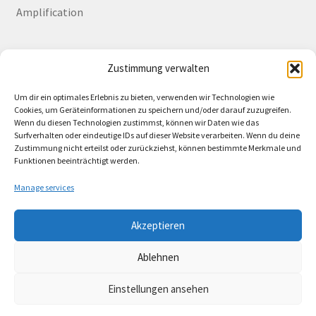
Amplification
Zustimmung verwalten
Deutsch
English
Um dir ein optimales Erlebnis zu bieten, verwenden wir Technologien wie
Cookies, um Geräteinformationen zu speichern und/oder darauf zuzugreifen.
Wenn du diesen Technologien zustimmst, können wir Daten wie das
Surfverhalten oder eindeutige IDs auf dieser Website verarbeiten. Wenn du deine
Zustimmung nicht erteilst oder zurückziehst, können bestimmte Merkmale und
Contact
Funktionen beeinträchtigt werden.
Manage services
Akzeptieren
© Lando Music 2026
Ablehnen
AGB
Built with WooCommerce
.
Einstellungen ansehen