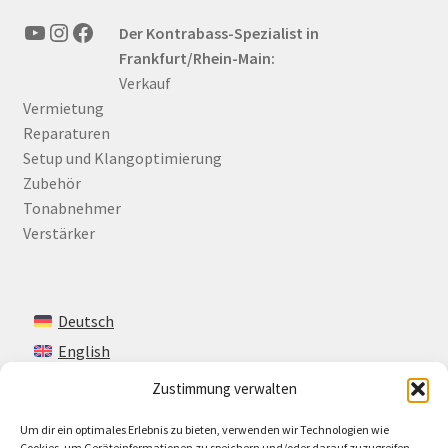
YouTube
Instagram
Facebook
Der Kontrabass-Spezialist in
Frankfurt/Rhein-Main:
Verkauf
Vermietung
Reparaturen
Setup und Klangoptimierung
Zubehör
Tonabnehmer
Verstärker
Deutsch
English
Zustimmung verwalten
Um dir ein optimales Erlebnis zu bieten, verwenden wir Technologien wie
Kontakt
Cookies, um Geräteinformationen zu speichern und/oder darauf zuzugreifen.