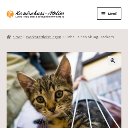
Zur
Zum
Menü
Navigation
Inhalt
springen
springen
Startseite
Start
Werkstattleistungen
Einbau eines AirTag-Trackers
Blog
Sortiment
Gasparo Bass
Presto Strings
Unterm
Deutsch
öffnen