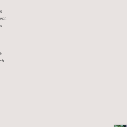
am
ent.
er
nk
ach