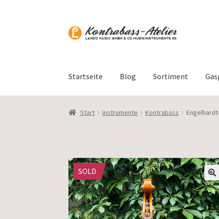
Zur
Zum
Navigation
Inhalt
springen
springen
Startseite
Blog
Sortiment
Gas
Start
Instrumente
Kontrabass
Engelhardt-
SOLD