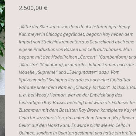
2.500,00
€
„Mitte der 30er Jahre von dem deutschstämmigen Henry
Kuhrmeyer in Chicago gegründet, begann Kay neben dem
Import von Streichinstrumenten aus Deutschland auch eine
eigene Produktion von Bässen und Celli aufzubauen. Man
begann mit den Modellreihen „Concert“ (Gambenform) un
„Maestro“ (Violinform), in den 50er Jahren kamen noch die 
Modelle „Supreme“ und „Swingmaster“ dazu. Vom
Spitzenmodell Swingmaster gab es auch eine fünfsaitige
Variante unter dem Namen „Chubby Jackson“. Jackson, Bas
u. a. bei Woody Herman, war an der Entwicklung des
fünfsaitigen Kay-Basses beteiligt und warb als Endorser für
Zusammen mit dem Bassisten Ray Brown konzipierte Kay e
Cello für Jazzbassisten, das unter dem Namen „Ray Brown 
Cello“ auf den Markt kam. Es wurde nicht wie ein Cello in
Quinten, sondern in Quarten gestimmt und hatte ein breiter