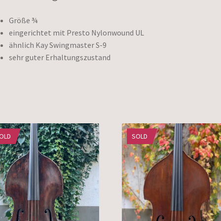
Größe ¾
eingerichtet mit Presto Nylonwound UL
ähnlich Kay Swingmaster S-9
sehr guter Erhaltungszustand
OLD
SOLD