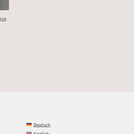
920
Deutsch
English