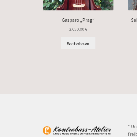
Gasparo „Prag“
Se
2.650,00
€
Weiterlesen
* Un
frei