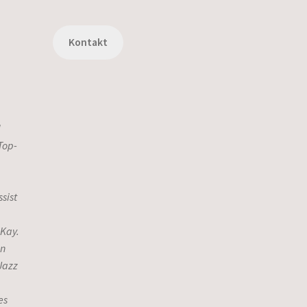
Kontakt
d
Top-
sist
 Kay.
in
Jazz
es