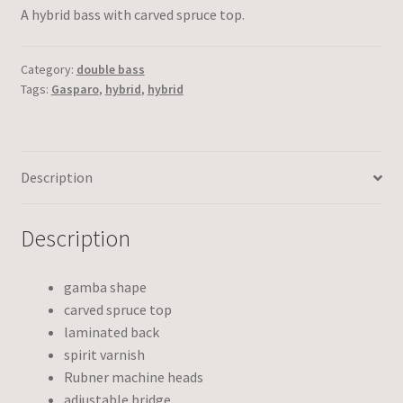
A hybrid bass with carved spruce top.
Category:
double bass
Tags:
Gasparo
,
hybrid
,
hybrid
Description
Description
gamba shape
carved spruce top
laminated back
spirit varnish
Rubner machine heads
adjustable bridge