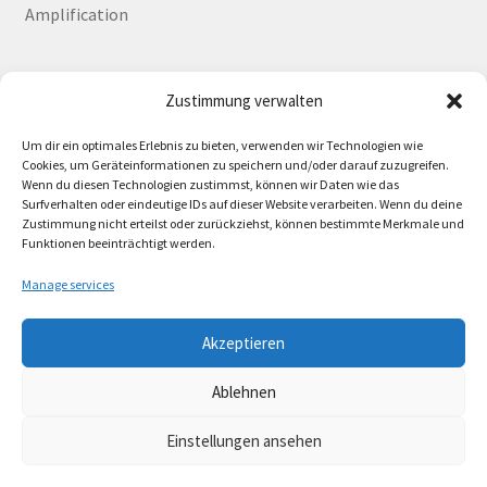
Amplification
Zustimmung verwalten
Deutsch
English
Um dir ein optimales Erlebnis zu bieten, verwenden wir Technologien wie
Cookies, um Geräteinformationen zu speichern und/oder darauf zuzugreifen.
Wenn du diesen Technologien zustimmst, können wir Daten wie das
Surfverhalten oder eindeutige IDs auf dieser Website verarbeiten. Wenn du deine
Zustimmung nicht erteilst oder zurückziehst, können bestimmte Merkmale und
Contact
Funktionen beeinträchtigt werden.
Manage services
Akzeptieren
© Lando Music 2026
Ablehnen
AGB
Built with WooCommerce
.
Einstellungen ansehen