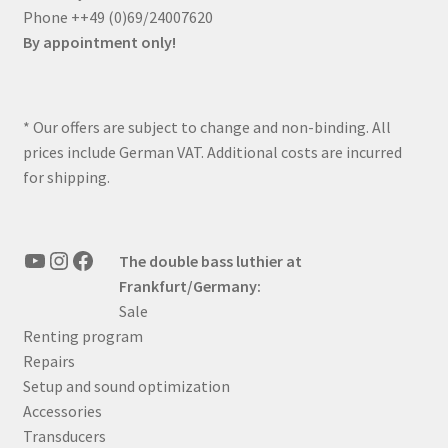
Phone ++49 (0)69/24007620
By appointment only!
* Our offers are subject to change and non-binding. All
prices include German VAT. Additional costs are incurred
for shipping.
YouTube
Instagram
Facebook
The double bass luthier at
Frankfurt/Germany:
Sale
Renting program
Repairs
Setup and sound optimization
Accessories
Transducers