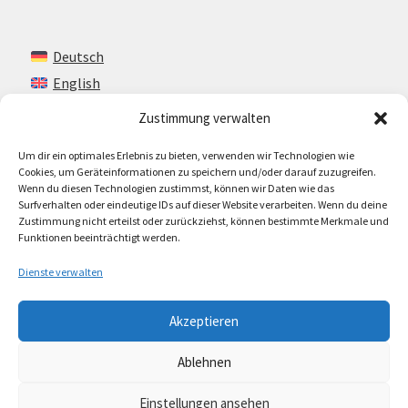
Deutsch
English
Zustimmung verwalten
Um dir ein optimales Erlebnis zu bieten, verwenden wir Technologien wie
Kontakt
Cookies, um Geräteinformationen zu speichern und/oder darauf zuzugreifen.
Wenn du diesen Technologien zustimmst, können wir Daten wie das
Impressum + AGB
Surfverhalten oder eindeutige IDs auf dieser Website verarbeiten. Wenn du deine
Zustimmung nicht erteilst oder zurückziehst, können bestimmte Merkmale und
Cookie-Richtlinie (EU)
Funktionen beeinträchtigt werden.
Dienste verwalten
Akzeptieren
© Lando Music 2026
Ablehnen
AGB
Erstellt mit WooCommerce
.
Einstellungen ansehen