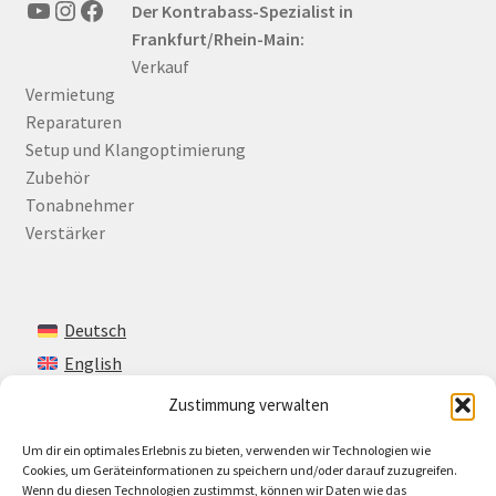
YouTube
Instagram
Facebook
Der Kontrabass-Spezialist in
Frankfurt/Rhein-Main:
Verkauf
Vermietung
Reparaturen
Setup und Klangoptimierung
Zubehör
Tonabnehmer
Verstärker
Deutsch
English
Zustimmung verwalten
Um dir ein optimales Erlebnis zu bieten, verwenden wir Technologien wie
Kontakt
Cookies, um Geräteinformationen zu speichern und/oder darauf zuzugreifen.
Wenn du diesen Technologien zustimmst, können wir Daten wie das