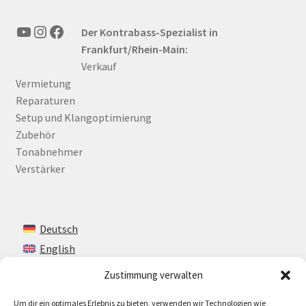
YouTube
Instagram
Facebook
Der Kontrabass-Spezialist in
Frankfurt/Rhein-Main:
Verkauf
Vermietung
Reparaturen
Setup und Klangoptimierung
Zubehör
Tonabnehmer
Verstärker
Deutsch
English
Zustimmung verwalten
Um dir ein optimales Erlebnis zu bieten, verwenden wir Technologien wie