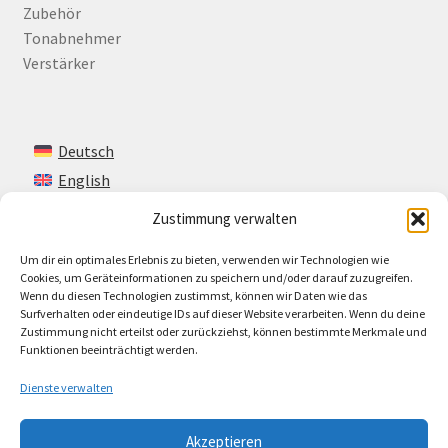
Zubehör
Tonabnehmer
Verstärker
Deutsch
English
Zustimmung verwalten
Um dir ein optimales Erlebnis zu bieten, verwenden wir Technologien wie
Kontakt
Cookies, um Geräteinformationen zu speichern und/oder darauf zuzugreifen.
Wenn du diesen Technologien zustimmst, können wir Daten wie das
Impressum + AGB
Surfverhalten oder eindeutige IDs auf dieser Website verarbeiten. Wenn du deine
Zustimmung nicht erteilst oder zurückziehst, können bestimmte Merkmale und
Cookie-Richtlinie (EU)
Funktionen beeinträchtigt werden.
Dienste verwalten
Akzeptieren