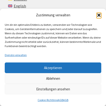
English
Zustimmung verwalten
Um dir ein optimales Erlebnis zu bieten, verwenden wir Technologien wie
Kontakt
Cookies, um Geräteinformationen zu speichern und/oder darauf zuzugreifen.
Wenn du diesen Technologien zustimmst, können wir Daten wie das
Impressum + AGB
Surfverhalten oder eindeutige IDs auf dieser Website verarbeiten. Wenn du deine
Zustimmung nicht erteilst oder zurückziehst, können bestimmte Merkmale und
Cookie-Richtlinie (EU)
Funktionen beeinträchtigt werden.
Dienste verwalten
Akzeptieren
© Lando Music 2026
Ablehnen
AGB
Erstellt mit WooCommerce
.
Einstellungen ansehen
Cookie-Richtlinie
AGB
AGB
Suchen
Suchen