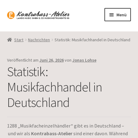
Zur
Zum
Menü
Navigation
Inhalt
springen
springen
Startseite
Start
Nachrichten
Statistik: Musikfachhandel in Deutschland
Blog
Veröffentlicht am
Juni 26, 2026
von
Jonas Lohse
Sortiment
Statistik:
Gasparo Bass
Musikfachhandel in
Presto Strings
Deutschland
Unterm
Deutsch
öffnen
1288 „Musikfacheinzelhändler“ gibt es in Deutschland –
und wir als
Kontrabass-Atelier
sind einer davon. Während