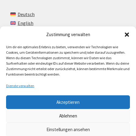
Deutsch
English
Zustimmung verwalten
Um dir ein optimales Erlebnis zu bieten, verwenden wir Technologien wie
Kontakt
Cookies, um Geräteinformationen zu speichern und/oder darauf zuzugreifen.
Wenn du diesen Technologien zustimmst, können wir Daten wie das
Impressum + AGB
Surfverhalten oder eindeutige IDs auf dieser Website verarbeiten. Wenn du deine
Zustimmung nicht erteilst oder zurückziehst, können bestimmte Merkmale und
Cookie-Richtlinie (EU)
Funktionen beeinträchtigt werden.
Dienste verwalten
Akzeptieren
© Lando Music 2026
Ablehnen
AGB
Erstellt mit WooCommerce
.
Einstellungen ansehen