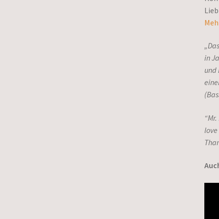
Lieb
Mehr
„Das
in J
und 
eine
(Bas
“Mr.
love 
Than
Auch