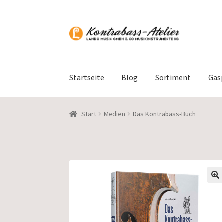
Zur
Zum
Navigation
Inhalt
springen
springen
Startseite
Blog
Sortiment
Gas
Start
Medien
Das Kontrabass-Buch