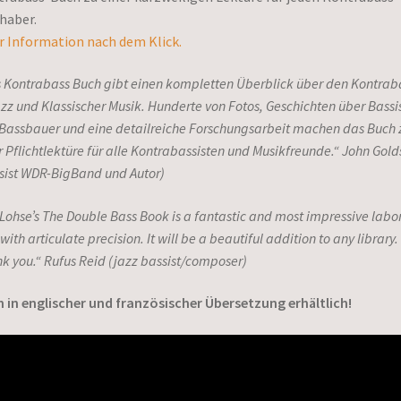
haber.
 Information nach dem Klick.
 Kontrabass Buch gibt einen kompletten Überblick über den Kontrab
azz und Klassischer Musik. Hunderte von Fotos, Geschichten über Bassi
Bassbauer und eine detailreiche Forschungsarbeit machen das Buch 
r Pflichtlektüre für alle Kontrabassisten und Musikfreunde.“ John Gol
sist WDR-BigBand und Autor)
 Lohse’s The Double Bass Book is a fantastic and most impressive labor
with articulate precision. It will be a beautiful addition to any library.
k you.“ Rufus Reid (jazz bassist/composer)
 in englischer und französischer Übersetzung erhältlich!