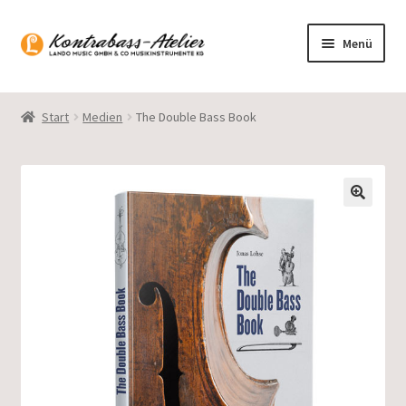
Zur
Zum
Menü
Navigation
Inhalt
springen
springen
Startseite
Start
Medien
The Double Bass Book
Blog
Sortiment
Gasparo Bass
Presto Strings
Unterm
Deutsch
öffnen