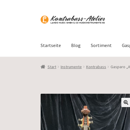
Zur
Zum
Navigation
Inhalt
springen
springen
Startseite
Blog
Sortiment
Gas
Start
Instrumente
Kontrabass
Gasparo „A