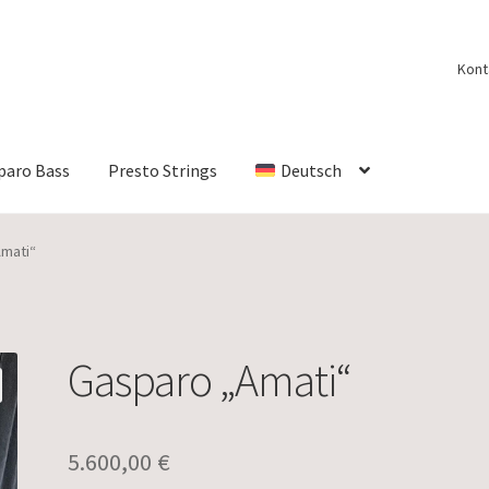
Kont
paro Bass
Presto Strings
Deutsch
mati“
Gasparo „Amati“
5.600,00
€