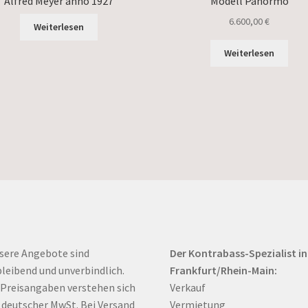
Alfred Meyer anno 1927
Modell Panormo
6.600,00
€
Weiterlesen
Weiterlesen
sere Angebote sind
Der Kontrabass-Spezialist in
bleibend und unverbindlich.
Frankfurt/Rhein-Main:
 Preisangaben verstehen sich
Verkauf
. deutscher MwSt. Bei Versand
Vermietung