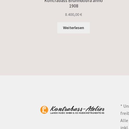
Kontrabass Brunndöbra anno
1908
8.400,00
€
Weiterlesen
* Un
frei
Alle
inkl