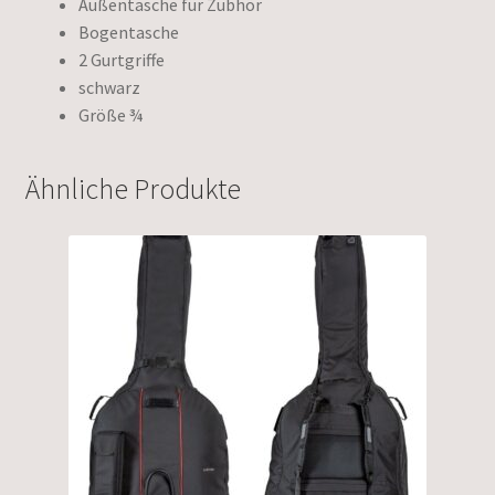
Außentasche für Zubhör
Bogentasche
2 Gurtgriffe
schwarz
Größe ¾
Ähnliche Produkte