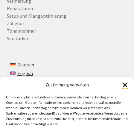
Vermietung
Reparaturen
Setup und Klangoptimierung
Zubehör
Tonabnehmer
Verstärker
Deutsch
English
Zustimmung verwalten
Um dir ein optimales Erlebnis zu bieten, verwenden wir Technologien wie
Kontakt
Cookies, um Geräteinformationen zu speichern und/oder darauf zuzugreifen.
Wenn du diesen Technologien zustimmst, können wir Daten wie das
Impressum + AGB
Surfverhalten oder eindeutige IDs auf dieser Website verarbeiten. Wenn du deine
Zustimmung nicht erteilst oder zurückziehst, können bestimmte Merkmale und
Cookie-Richtlinie (EU)
Funktionen beeinträchtigt werden.