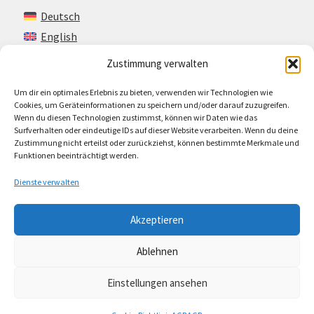
Deutsch
English
Zustimmung verwalten
Um dir ein optimales Erlebnis zu bieten, verwenden wir Technologien wie
Kontakt
Cookies, um Geräteinformationen zu speichern und/oder darauf zuzugreifen.
Wenn du diesen Technologien zustimmst, können wir Daten wie das
Impressum + AGB
Surfverhalten oder eindeutige IDs auf dieser Website verarbeiten. Wenn du deine
Zustimmung nicht erteilst oder zurückziehst, können bestimmte Merkmale und
Cookie-Richtlinie (EU)
Funktionen beeinträchtigt werden.
Dienste verwalten
Akzeptieren
© Lando Music 2026
Ablehnen
AGB
Erstellt mit WooCommerce
.
Einstellungen ansehen