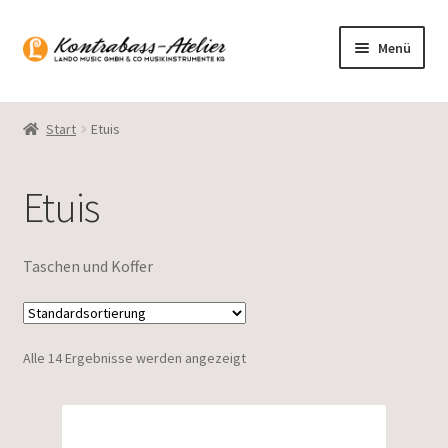
Zur
Zum
Menü
Navigation
Inhalt
springen
springen
Startseite
Start
Etuis
Blog
Etuis
Sortiment
Gasparo Bass
Taschen und Koffer
Presto Strings
Alle 14 Ergebnisse werden angezeigt
Unterm
Deutsch
öffnen