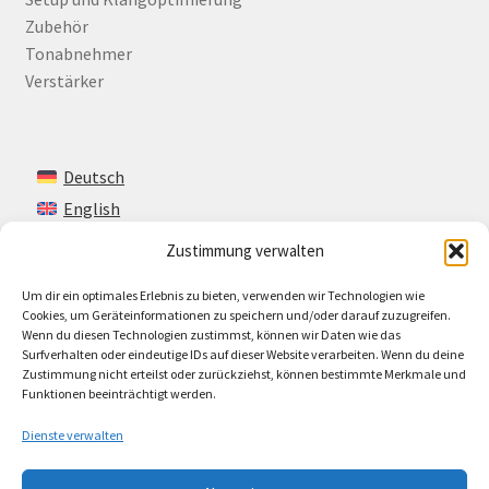
Zubehör
Tonabnehmer
Verstärker
Deutsch
English
Zustimmung verwalten
Um dir ein optimales Erlebnis zu bieten, verwenden wir Technologien wie
Kontakt
Cookies, um Geräteinformationen zu speichern und/oder darauf zuzugreifen.
Wenn du diesen Technologien zustimmst, können wir Daten wie das
Impressum + AGB
Surfverhalten oder eindeutige IDs auf dieser Website verarbeiten. Wenn du deine
Zustimmung nicht erteilst oder zurückziehst, können bestimmte Merkmale und
Cookie-Richtlinie (EU)
Funktionen beeinträchtigt werden.
Dienste verwalten