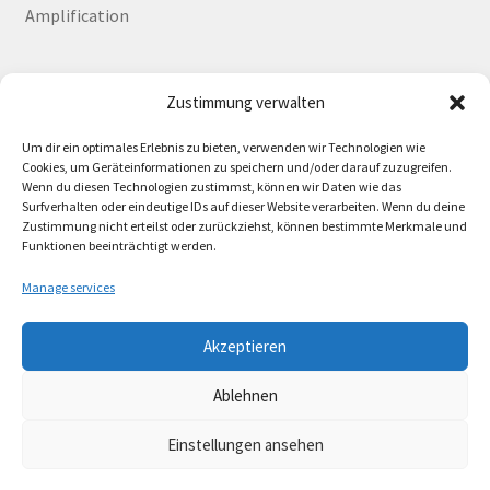
Amplification
Zustimmung verwalten
Deutsch
English
Um dir ein optimales Erlebnis zu bieten, verwenden wir Technologien wie
Cookies, um Geräteinformationen zu speichern und/oder darauf zuzugreifen.
Wenn du diesen Technologien zustimmst, können wir Daten wie das
Surfverhalten oder eindeutige IDs auf dieser Website verarbeiten. Wenn du deine
Zustimmung nicht erteilst oder zurückziehst, können bestimmte Merkmale und
Contact
Funktionen beeinträchtigt werden.
Manage services
Akzeptieren
© Lando Music 2026
Ablehnen
AGB
Built with WooCommerce
.
Einstellungen ansehen