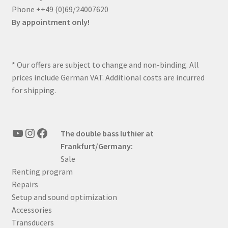
Phone ++49 (0)69/24007620
By appointment only!
* Our offers are subject to change and non-binding. All
prices include German VAT. Additional costs are incurred
for shipping.
YouTube
Instagram
Facebook
The double bass luthier at
Frankfurt/Germany:
Sale
Renting program
Repairs
Setup and sound optimization
Accessories
Transducers