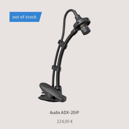
out of stock
Audix ADX-20iP
224,00
€