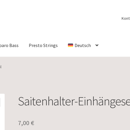
Kont
paro Bass
Presto Strings
Deutsch
l
Saitenhalter-Einhängese
7,00
€