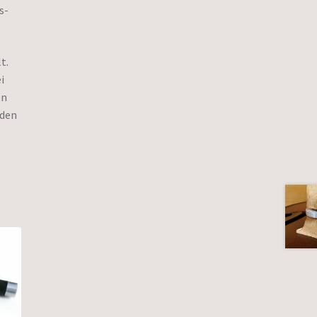
s-
t.
i
en
 den