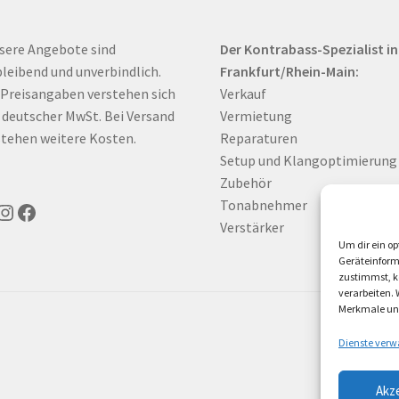
sere Angebote sind
Der Kontrabass-Spezialist in
bleibend und unverbindlich.
Frankfurt/Rhein-Main:
 Preisangaben verstehen sich
Verkauf
. deutscher MwSt. Bei Versand
Vermietung
tehen weitere Kosten.
Reparaturen
Setup und Klangoptimierung
Zubehör
Tonabnehmer
uTube
Instagram
Facebook
Verstärker
Um dir ein op
Geräteinform
zustimmst, kö
verarbeiten.
Merkmale und
Dienste verw
Akz