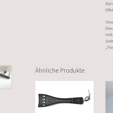
Darm
Effe
Unse
Dies
reiß
(ode
„Fis
Ähnliche Produkte