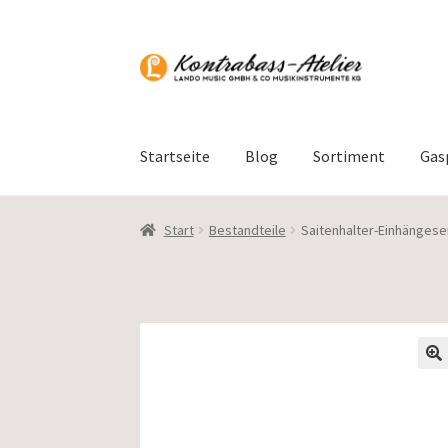
Zur
Zum
Navigation
Inhalt
springen
springen
Startseite
Blog
Sortiment
Gas
Start
Bestandteile
Saitenhalter-Einhängesei