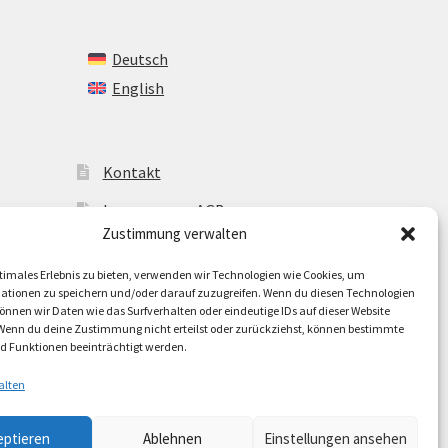
Deutsch
English
Kontakt
Impressum + AGB
Zustimmung verwalten
Cookie-Richtlinie (EU)
timales Erlebnis zu bieten, verwenden wir Technologien wie Cookies, um
ationen zu speichern und/oder darauf zuzugreifen. Wenn du diesen Technologien
nnen wir Daten wie das Surfverhalten oder eindeutige IDs auf dieser Website
 Wenn du deine Zustimmung nicht erteilst oder zurückziehst, können bestimmte
 Funktionen beeinträchtigt werden.
alten
eptieren
Ablehnen
Einstellungen ansehen