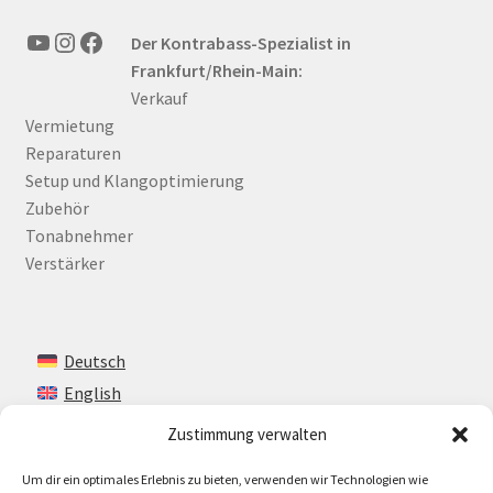
YouTube
Instagram
Facebook
Der Kontrabass-Spezialist in
Frankfurt/Rhein-Main:
Verkauf
Vermietung
Reparaturen
Setup und Klangoptimierung
Zubehör
Tonabnehmer
Verstärker
Deutsch
English
Zustimmung verwalten
Um dir ein optimales Erlebnis zu bieten, verwenden wir Technologien wie
Kontakt