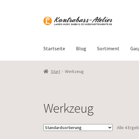
Zur
Zum
Navigation
Inhalt
springen
springen
Startseite
Blog
Sortiment
Gas
Start
Werkzeug
Werkzeug
Alle 4 Erge