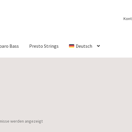
Kont
paro Bass
Presto Strings
Deutsch
bnisse werden angezeigt