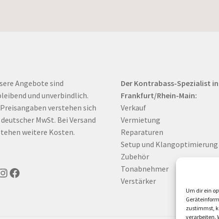
sere Angebote sind
Der Kontrabass-Spezialist in
bleibend und unverbindlich.
Frankfurt/Rhein-Main:
 Preisangaben verstehen sich
Verkauf
. deutscher MwSt. Bei Versand
Vermietung
tehen weitere Kosten.
Reparaturen
Setup und Klangoptimierung
Zubehör
Tonabnehmer
uTube
Instagram
Facebook
Verstärker
Um dir ein op
Geräteinform
zustimmst, kö
verarbeiten.