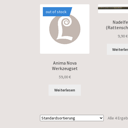
out of stock
Nadelfe
(Rattensc
9,90
€
Weiterle
Anima Nova
Werkzeugset
59,00
€
Weiterlesen
Alle 4 Erge