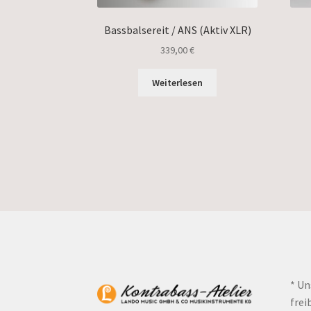
Bassbalsereit / ANS (Aktiv XLR)
339,00
€
Weiterlesen
* Un
frei