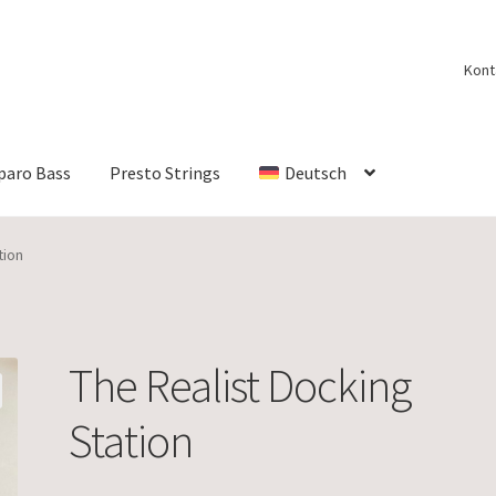
Kont
paro Bass
Presto Strings
Deutsch
tion
The Realist Docking
Station