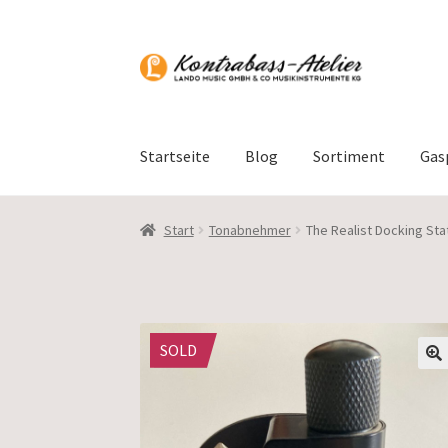
Zur
Zum
Navigation
Inhalt
springen
springen
Startseite
Blog
Sortiment
Gas
Start
Tonabnehmer
The Realist Docking Sta
SOLD