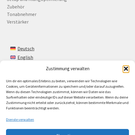
Zubehör
Tonabnehmer
Verstärker
Deutsch
English
Zustimmung verwalten
Um dir ein optimales Erlebnis zu bieten, verwenden wir Technologien wie
Kontakt
Cookies, um Geräteinformationen zu speichern und/oder darauf zuzugreifen.
Wenn du diesen Technologien zustimmst, können wir Daten wie das
Impressum + AGB
Surfverhalten oder eindeutige IDs auf dieser Website verarbeiten. Wenn du deine
Zustimmung nicht erteilst oder zurückziehst, können bestimmte Merkmale und
Cookie-Richtlinie (EU)
Funktionen beeinträchtigt werden.
Dienste verwalten