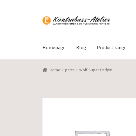
Skip
Skip
to
to
navigation
content
Homepage
Blog
Product range
Home
parts
Wolf Super Endpin