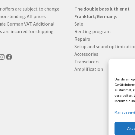
r offers are subject to change
The double bass luthier at
non-binding. All prices
Frankfurt/Germany:
ude German VAT. Additional
Sale
s are incurred for shipping.
Renting program
Repairs
Setup and sound optimizatio
Accessories
uTube
Instagram
Facebook
Transducers
Amplification
Um dir ein op
Geräteinform
zustimmst, kö
verarbeiten.
Merkmale und
Manage servi
Akz