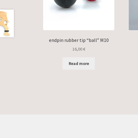
endpin rubber tip “ball” M10
16,00
€
Read more