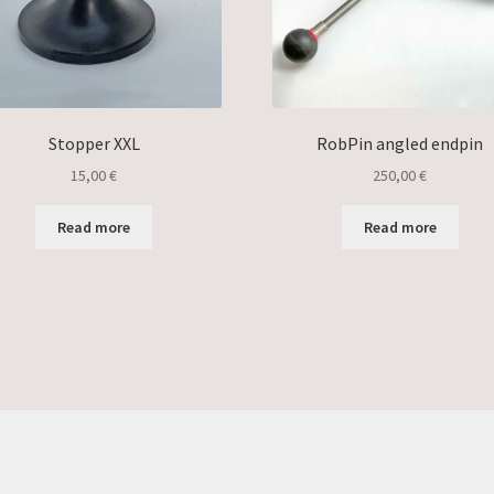
Stopper XXL
RobPin angled endpin
15,00
€
250,00
€
Read more
Read more