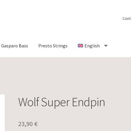
Cont
Gasparo Bass
Presto Strings
English
Wolf Super Endpin
23,90
€