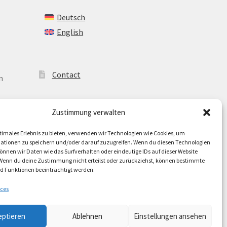
Deutsch
English
Contact
n
Zustimmung verwalten
timales Erlebnis zu bieten, verwenden wir Technologien wie Cookies, um
ationen zu speichern und/oder darauf zuzugreifen. Wenn du diesen Technologien
nnen wir Daten wie das Surfverhalten oder eindeutige IDs auf dieser Website
 Wenn du deine Zustimmung nicht erteilst oder zurückziehst, können bestimmte
 Funktionen beeinträchtigt werden.
ces
eptieren
Ablehnen
Einstellungen ansehen