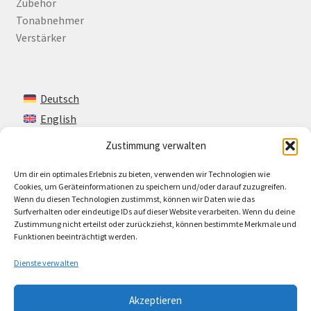
Zubehör
Tonabnehmer
Verstärker
Deutsch
English
Zustimmung verwalten
Um dir ein optimales Erlebnis zu bieten, verwenden wir Technologien wie
Kontakt
Cookies, um Geräteinformationen zu speichern und/oder darauf zuzugreifen.
Wenn du diesen Technologien zustimmst, können wir Daten wie das
Impressum + AGB
Surfverhalten oder eindeutige IDs auf dieser Website verarbeiten. Wenn du deine
Zustimmung nicht erteilst oder zurückziehst, können bestimmte Merkmale und
Cookie-Richtlinie (EU)
Funktionen beeinträchtigt werden.
Dienste verwalten
Akzeptieren