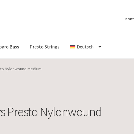
Kont
paro Bass
Presto Strings
Deutsch
esto Nylonwound Medium
ys Presto Nylonwound