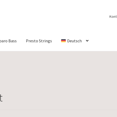
Kont
paro Bass
Presto Strings
Deutsch
t