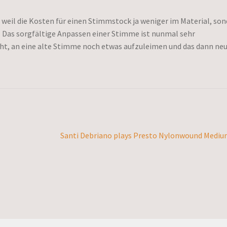
weil die Kosten für einen Stimmstock ja weniger im Material, so
n. Das sorgfältige Anpassen einer Stimme ist nunmal sehr
icht, an eine alte Stimme noch etwas aufzuleimen und das dann ne
Nächster
Santi Debriano plays Presto Nylonwound Medi
Beitrag: