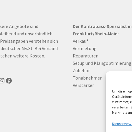
sere Angebote sind
Der Kontrabass-Spezialist in
bleibend und unverbindlich.
Frankfurt/Rhein-Main:
 Preisangaben verstehen sich
Verkauf
. deutscher MwSt. Bei Versand
Vermietung
tehen weitere Kosten.
Reparaturen
Setup und Klangoptimierung
Zubehör
Tonabnehmer
uTube
Instagram
Facebook
Verstärker
Um dir ein op
Geräteinform
zustimmst, kö
verarbeiten.
Merkmale und
Dienste verw