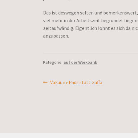
Das ist deswegen selten und bemerkenswert, 
viel mehr in der Arbeitszeit begründet liege
zeitaufwändig. Eigentlich lohnt es sich da n
anzupassen.
Kategorie:
auf der Werkbank
Beitragsnavigation
Vorheriger
Vakuum-Pads statt Gaffa
Beitrag: