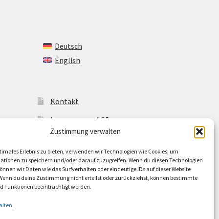
Deutsch
English
Kontakt
Impressum + AGB
Zustimmung verwalten
Cookie-Richtlinie (EU)
timales Erlebnis zu bieten, verwenden wir Technologien wie Cookies, um
ationen zu speichern und/oder darauf zuzugreifen. Wenn du diesen Technologien
nnen wir Daten wie das Surfverhalten oder eindeutige IDs auf dieser Website
 Wenn du deine Zustimmung nicht erteilst oder zurückziehst, können bestimmte
 Funktionen beeinträchtigt werden.
alten