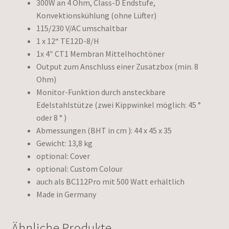
300W an 4 Ohm, Class-D Endstufe,
Konvektionskühlung (ohne Lüfter)
115/230 V/AC umschaltbar
1 x 12“ TE12D-8/H
1x 4″ CT1 Membran Mittelhochtöner
Output zum Anschluss einer Zusatzbox (min. 8
Ohm)
Monitor-Funktion durch ansteckbare
Edelstahlstütze (zwei Kippwinkel möglich: 45 °
oder 8 ° )
Abmessungen (BHT in cm ): 44 x 45 x 35
Gewicht: 13,8 kg
optional: Cover
optional: Custom Colour
auch als BC112Pro mit 500 Watt erhältlich
Made in Germany
Ähnliche Produkte