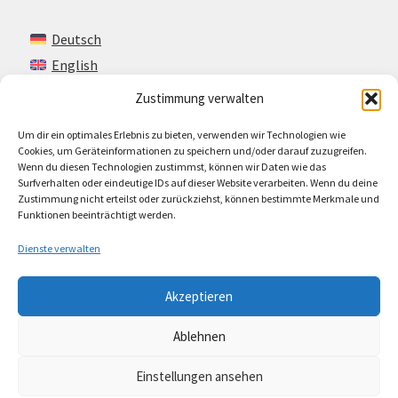
Deutsch
English
Zustimmung verwalten
Um dir ein optimales Erlebnis zu bieten, verwenden wir Technologien wie
Kontakt
Cookies, um Geräteinformationen zu speichern und/oder darauf zuzugreifen.
Wenn du diesen Technologien zustimmst, können wir Daten wie das
Impressum + AGB
Surfverhalten oder eindeutige IDs auf dieser Website verarbeiten. Wenn du deine
Zustimmung nicht erteilst oder zurückziehst, können bestimmte Merkmale und
Cookie-Richtlinie (EU)
Funktionen beeinträchtigt werden.
Dienste verwalten
Akzeptieren
© Lando Music 2026
Ablehnen
AGB
Erstellt mit WooCommerce
.
Einstellungen ansehen