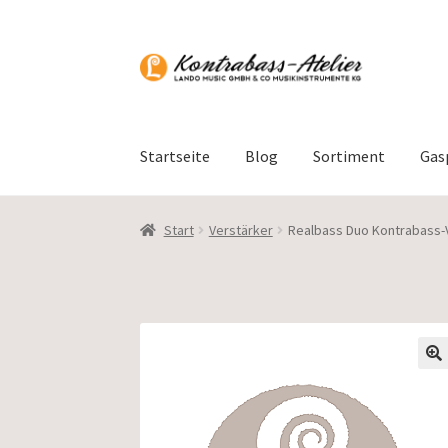
Zur
Zum
Navigation
Inhalt
springen
springen
Startseite
Blog
Sortiment
Gas
Start
Verstärker
Realbass Duo Kontrabass-