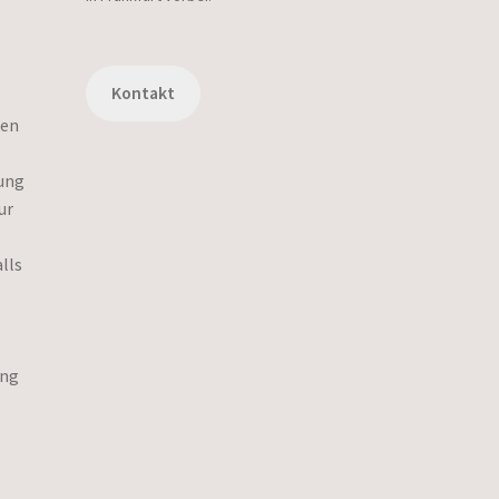
Kontakt
ten
r
kung
ur
lls
ung