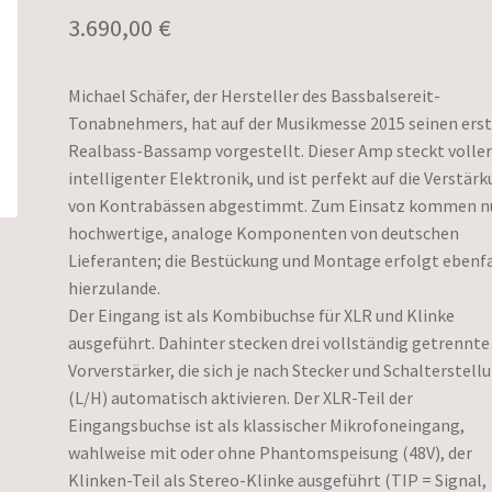
3.690,00
€
Michael Schäfer, der Hersteller des Bassbalsereit-
Tonabnehmers, hat auf der Musikmesse 2015 seinen ers
Realbass-Bassamp vorgestellt. Dieser Amp steckt volle
intelligenter Elektronik, und ist perfekt auf die Verstär
von Kontrabässen abgestimmt. Zum Einsatz kommen n
hochwertige, analoge Komponenten von deutschen
Lieferanten; die Bestückung und Montage erfolgt ebenfa
hierzulande.
Der Eingang ist als Kombibuchse für XLR und Klinke
ausgeführt. Dahinter stecken drei vollständig getrennte
Vorverstärker, die sich je nach Stecker und Schalterstell
(L/H) automatisch aktivieren. Der XLR-Teil der
Eingangsbuchse ist als klassischer Mikrofoneingang,
wahlweise mit oder ohne Phantomspeisung (48V), der
Klinken-Teil als Stereo-Klinke ausgeführt (TIP = Signal,