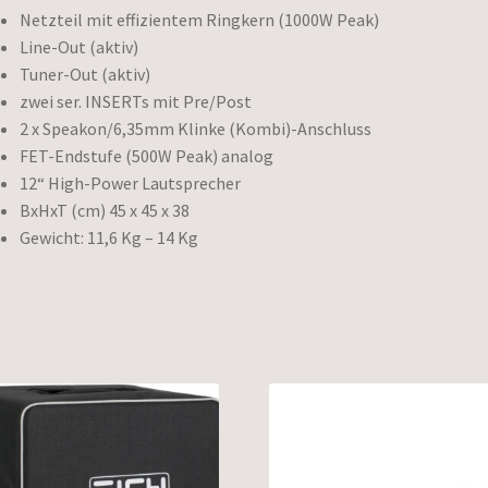
Netzteil mit effizientem Ringkern (1000W Peak)
Line-Out (aktiv)
Tuner-Out (aktiv)
zwei ser. INSERTs mit Pre/Post
2 x Speakon/6,35mm Klinke (Kombi)-Anschluss
FET-Endstufe (500W Peak) analog
12“ High-Power Lautsprecher
BxHxT (cm) 45 x 45 x 38
Gewicht: 11,6 Kg – 14 Kg