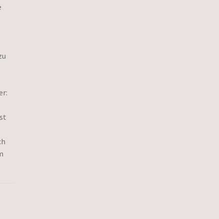
e
zu
er:
st
ch
m