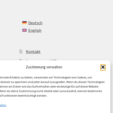
Deutsch
English
Kontakt
Impressum + AGB
Zustimmung verwalten
Cookie-Richtlinie (EU)
timales Erlebnis zu bieten, verwenden wir Technologien wie Cookies, um
ationen zu speichern und/oder darauf zuzugreifen. Wenn du diesen Technologien
nnen wir Daten wie das Surfverhalten oder eindeutige IDs auf dieser Website
 Wenn du deine Zustimmung nicht erteilst oder zurückziehst, können bestimmte
 Funktionen beeinträchtigt werden.
alten