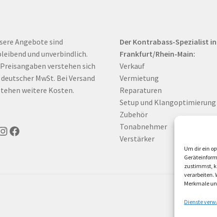
sere Angebote sind
Der Kontrabass-Spezialist in
bleibend und unverbindlich.
Frankfurt/Rhein-Main:
 Preisangaben verstehen sich
Verkauf
. deutscher MwSt. Bei Versand
Vermietung
tehen weitere Kosten.
Reparaturen
Setup und Klangoptimierung
Zubehör
Tonabnehmer
uTube
Instagram
Facebook
Verstärker
Um dir ein op
Geräteinform
zustimmst, kö
verarbeiten.
Merkmale und
Dienste verw