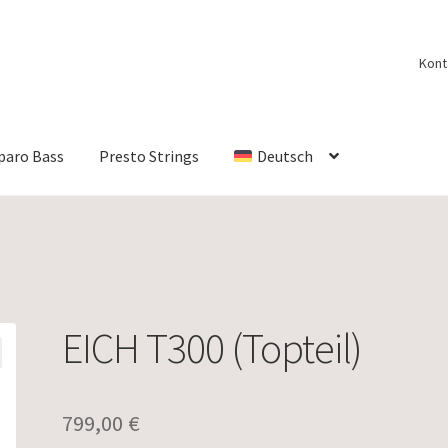
Kont
paro Bass
Presto Strings
Deutsch
EICH T300 (Topteil)
799,00
€