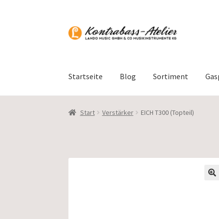
Zur
Zum
Navigation
Inhalt
springen
springen
Startseite
Blog
Sortiment
Gas
Start
Verstärker
EICH T300 (Topteil)