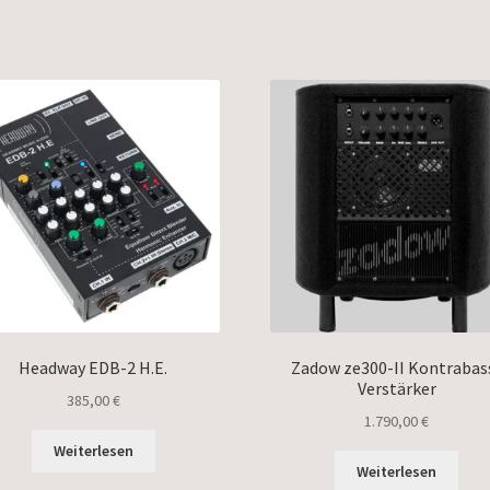
Headway EDB-2 H.E.
Zadow ze300-II Kontrabas
Verstärker
385,00
€
1.790,00
€
Weiterlesen
Weiterlesen