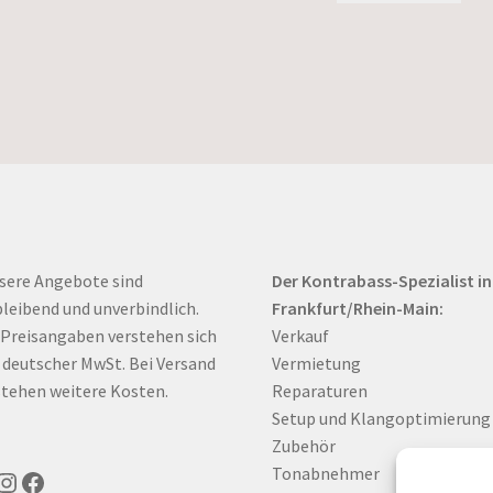
sere Angebote sind
Der Kontrabass-Spezialist in
bleibend und unverbindlich.
Frankfurt/Rhein-Main:
 Preisangaben verstehen sich
Verkauf
. deutscher MwSt. Bei Versand
Vermietung
tehen weitere Kosten.
Reparaturen
Setup und Klangoptimierung
Zubehör
Tonabnehmer
uTube
Instagram
Facebook