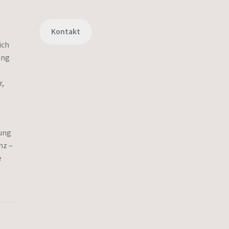
Kontakt
ich
ung
r,
kung
nz –
e