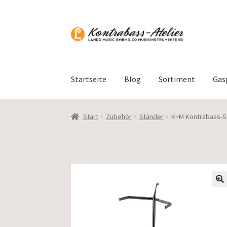
Zur
Zum
Navigation
Inhalt
springen
springen
Startseite
Blog
Sortiment
Gas
Start
Zubehör
Ständer
K+M Kontrabass-S