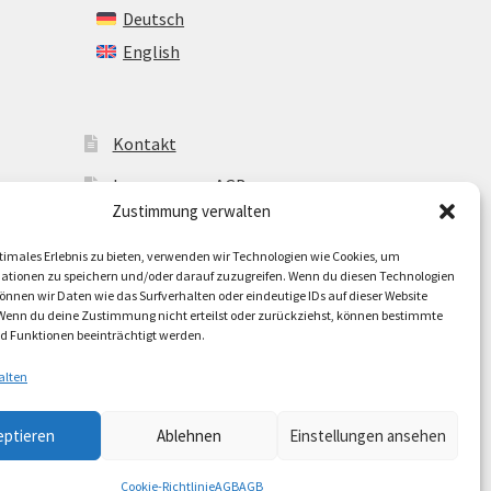
Deutsch
English
Kontakt
Impressum + AGB
Zustimmung verwalten
Cookie-Richtlinie (EU)
timales Erlebnis zu bieten, verwenden wir Technologien wie Cookies, um
ationen zu speichern und/oder darauf zuzugreifen. Wenn du diesen Technologien
nnen wir Daten wie das Surfverhalten oder eindeutige IDs auf dieser Website
 Wenn du deine Zustimmung nicht erteilst oder zurückziehst, können bestimmte
 Funktionen beeinträchtigt werden.
alten
eptieren
Ablehnen
Einstellungen ansehen
Cookie-Richtlinie
AGB
AGB