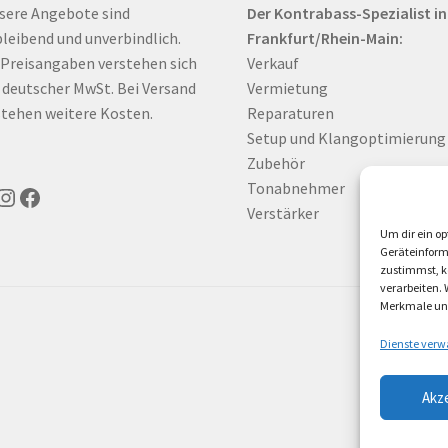
sere Angebote sind
Der Kontrabass-Spezialist in
bleibend und unverbindlich.
Frankfurt/Rhein-Main:
 Preisangaben verstehen sich
Verkauf
. deutscher MwSt. Bei Versand
Vermietung
tehen weitere Kosten.
Reparaturen
Setup und Klangoptimierung
Zubehör
Tonabnehmer
uTube
Instagram
Facebook
Verstärker
Um dir ein op
Geräteinform
zustimmst, kö
verarbeiten.
Merkmale und
Dienste verw
Akz