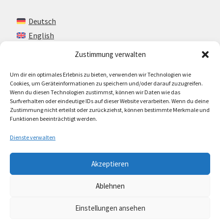
Deutsch
English
Zustimmung verwalten
Um dir ein optimales Erlebnis zu bieten, verwenden wir Technologien wie
Kontakt
Cookies, um Geräteinformationen zu speichern und/oder darauf zuzugreifen.
Wenn du diesen Technologien zustimmst, können wir Daten wie das
Impressum + AGB
Surfverhalten oder eindeutige IDs auf dieser Website verarbeiten. Wenn du deine
Zustimmung nicht erteilst oder zurückziehst, können bestimmte Merkmale und
Cookie-Richtlinie (EU)
Funktionen beeinträchtigt werden.
Dienste verwalten
Akzeptieren
© Lando Music 2026
Ablehnen
AGB
Erstellt mit WooCommerce
.
Einstellungen ansehen