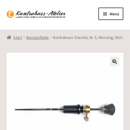
Zur
Zum
Menü
Navigation
Inhalt
springen
springen
Startseite
Start
Bestandteile
Kontrabass-Stachel, Nr. 5, Messing, M10
Blog
Sortiment
Gasparo Bass
Presto Strings
Unterm
Deutsch
öffnen