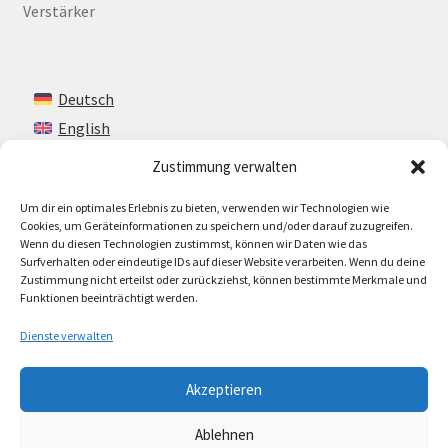
Verstärker
Deutsch
English
Zustimmung verwalten
Um dir ein optimales Erlebnis zu bieten, verwenden wir Technologien wie
Kontakt
Cookies, um Geräteinformationen zu speichern und/oder darauf zuzugreifen.
Wenn du diesen Technologien zustimmst, können wir Daten wie das
Impressum + AGB
Surfverhalten oder eindeutige IDs auf dieser Website verarbeiten. Wenn du deine
Zustimmung nicht erteilst oder zurückziehst, können bestimmte Merkmale und
Cookie-Richtlinie (EU)
Funktionen beeinträchtigt werden.
Dienste verwalten
Akzeptieren
© Lando Music 2026
Ablehnen
AGB
Erstellt mit WooCommerce
.