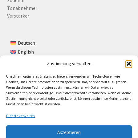
Zubehör
Tonabnehmer
Verstärker
Deutsch
English
Zustimmung verwalten
Um dir ein optimales Erlebnis zu bieten, verwenden wir Technologien wie
Kontakt
Cookies, um Geräteinformationen zu speichern und/oder darauf zuzugreifen.
Wenn du diesen Technologien zustimmst, können wir Daten wie das
Impressum + AGB
Surfverhalten oder eindeutige IDs auf dieser Website verarbeiten. Wenn du deine
Zustimmung nicht erteilst oder zurückziehst, können bestimmte Merkmale und
Cookie-Richtlinie (EU)
Funktionen beeinträchtigt werden.
Dienste verwalten
Akzeptieren