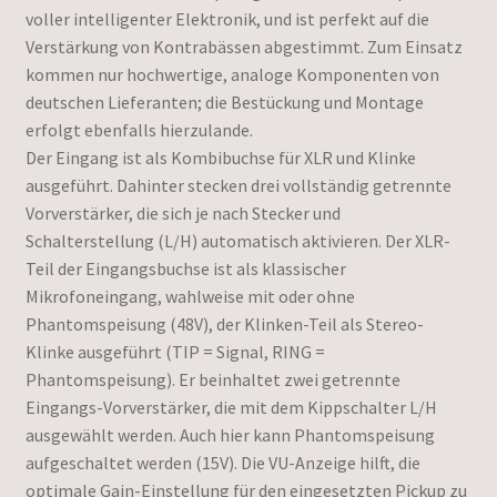
voller intelligenter Elektronik, und ist perfekt auf die
Verstärkung von Kontrabässen abgestimmt. Zum Einsatz
kommen nur hochwertige, analoge Komponenten von
deutschen Lieferanten; die Bestückung und Montage
erfolgt ebenfalls hierzulande.
Der Eingang ist als Kombibuchse für XLR und Klinke
ausgeführt. Dahinter stecken drei vollständig getrennte
Vorverstärker, die sich je nach Stecker und
Schalterstellung (L/H) automatisch aktivieren. Der XLR-
Teil der Eingangsbuchse ist als klassischer
Mikrofoneingang, wahlweise mit oder ohne
Phantomspeisung (48V), der Klinken-Teil als Stereo-
Klinke ausgeführt (TIP = Signal, RING =
Phantomspeisung). Er beinhaltet zwei getrennte
Eingangs-Vorverstärker, die mit dem Kippschalter L/H
ausgewählt werden. Auch hier kann Phantomspeisung
aufgeschaltet werden (15V). Die VU-Anzeige hilft, die
optimale Gain-Einstellung für den eingesetzten Pickup zu