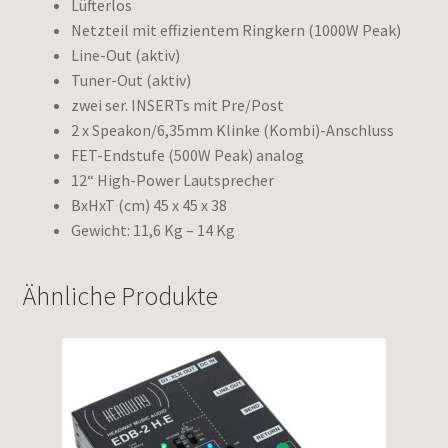
Lüfterlos
Netzteil mit effizientem Ringkern (1000W Peak)
Line-Out (aktiv)
Tuner-Out (aktiv)
zwei ser. INSERTs mit Pre/Post
2 x Speakon/6,35mm Klinke (Kombi)-Anschluss
FET-Endstufe (500W Peak) analog
12“ High-Power Lautsprecher
BxHxT (cm) 45 x 45 x 38
Gewicht: 11,6 Kg – 14 Kg
Ähnliche Produkte