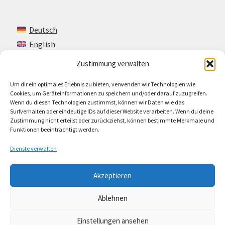
Deutsch
English
Zustimmung verwalten
Um dir ein optimales Erlebnis zu bieten, verwenden wir Technologien wie
Kontakt
Cookies, um Geräteinformationen zu speichern und/oder darauf zuzugreifen.
Wenn du diesen Technologien zustimmst, können wir Daten wie das
Impressum + AGB
Surfverhalten oder eindeutige IDs auf dieser Website verarbeiten. Wenn du deine
Zustimmung nicht erteilst oder zurückziehst, können bestimmte Merkmale und
Cookie-Richtlinie (EU)
Funktionen beeinträchtigt werden.
Dienste verwalten
Akzeptieren
© Lando Music 2026
Ablehnen
AGB
Erstellt mit WooCommerce
.
Einstellungen ansehen