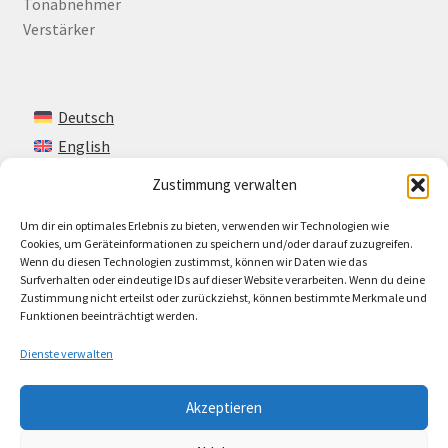
Tonabnehmer
Verstärker
Deutsch
English
Zustimmung verwalten
Um dir ein optimales Erlebnis zu bieten, verwenden wir Technologien wie
Kontakt
Cookies, um Geräteinformationen zu speichern und/oder darauf zuzugreifen.
Wenn du diesen Technologien zustimmst, können wir Daten wie das
Impressum + AGB
Surfverhalten oder eindeutige IDs auf dieser Website verarbeiten. Wenn du deine
Zustimmung nicht erteilst oder zurückziehst, können bestimmte Merkmale und
Cookie-Richtlinie (EU)
Funktionen beeinträchtigt werden.
Dienste verwalten
Akzeptieren
© Lando Music 2026