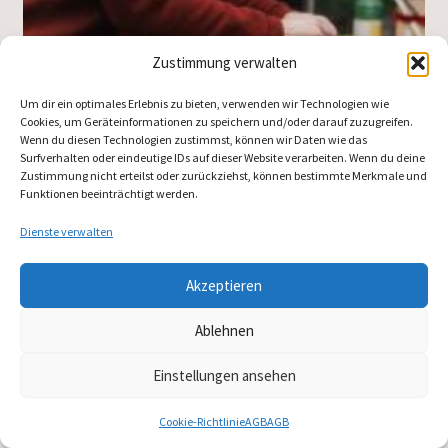
Zustimmung verwalten
Um dir ein optimales Erlebnis zu bieten, verwenden wir Technologien wie
Cookies, um Geräteinformationen zu speichern und/oder darauf zuzugreifen.
Wenn du diesen Technologien zustimmst, können wir Daten wie das
Surfverhalten oder eindeutige IDs auf dieser Website verarbeiten. Wenn du deine
Zustimmung nicht erteilst oder zurückziehst, können bestimmte Merkmale und
Funktionen beeinträchtigt werden.
Dienste verwalten
Akzeptieren
Ablehnen
Kategorie:
Nachrichten
Einstellungen ansehen
Cookie-Richtlinie
AGB
AGB
Suchen
Suchen
Veröffentlicht am
Januar 11, 2025
von
Jonas Lohse