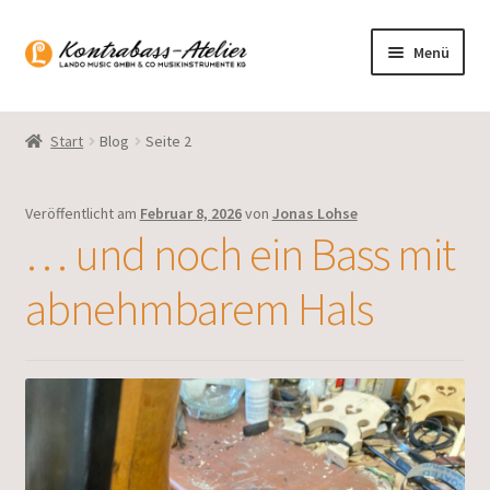
Zur
Zum
Menü
Navigation
Inhalt
springen
springen
Startseite
Start
Blog
Seite 2
Blog
Veröffentlicht am
Februar 8, 2026
von
Jonas Lohse
Sortiment
… und noch ein Bass mit
Gasparo Bass
abnehmbarem Hals
Presto Strings
Unterm
Deutsch
öffnen