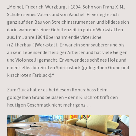
„Meindl, Friedrich. Würzburg, † 1894, Sohn von Franz X. M.,
Schüler seines Vaters und von Vauchel. Er verlegte sich
ganz auf den Bau von Streichinstrumenten und bildete sich
darin während seiner Gehilfenzeit in guten Werkstätten
aus. Im Jahre 1864 übernahm er die väterliche
((Zitherbau-))Werkstatt. Er war ein sehr sauberer und bis
an sein Lebensende fleißiger Arbeiter und hat viele Geigen
und Violoncelli gemacht. Er verwendete schönes Holz und
einen selbstbereiteten Spirituslack (goldgelben Grund und
kirschroten Farblack).“
Zum Glück hat er es bei diesem Kontrabass beim
goldgelben Grund belassen – denn Kirschrot trifft den
heutigen Geschmack nicht mehr ganz …