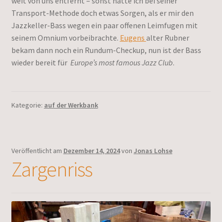
weit von uns entfernt – sonst hätte ich bei seiner
Transport-Methode doch etwas Sorgen, als er mir den
Jazzkeller-Bass wegen ein paar offenen Leimfugen mit
seinem Omnium vorbeibrachte.
Eugens
alter Rubner
bekam dann noch ein Rundum-Checkup, nun ist der Bass
wieder bereit für
Europe’s most famous Jazz Club
.
Kategorie:
auf der Werkbank
Veröffentlicht am
Dezember 14, 2024
von
Jonas Lohse
Zargenriss