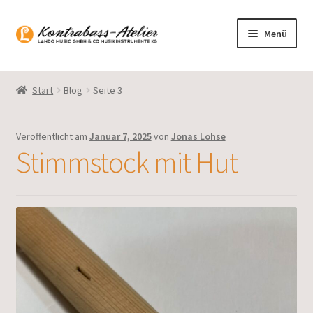
Zur
Zum
Menü
Navigation
Inhalt
springen
springen
Startseite
Start
Blog
Seite 3
Blog
Veröffentlicht am
Januar 7, 2025
von
Jonas Lohse
Sortiment
Stimmstock mit Hut
Gasparo Bass
Presto Strings
Unterm
Deutsch
öffnen