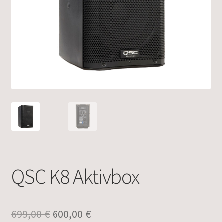
QSC K8 Aktivbox
Ursprünglicher
Aktueller
699,00
€
600,00
€