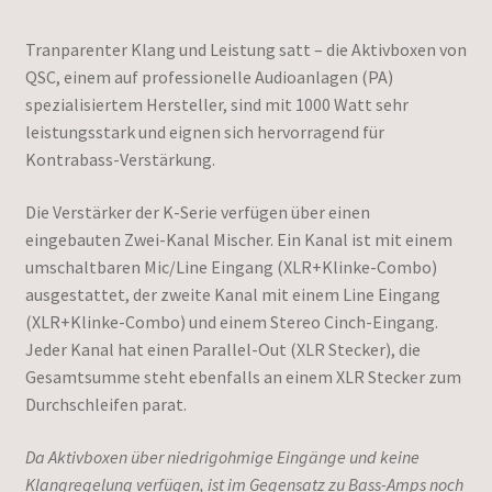
Preis
Preis
Tranparenter Klang und Leistung satt – die Aktivboxen von
war:
ist:
QSC, einem auf professionelle Audioanlagen (PA)
699,00 €
600,00 €.
spezialisiertem Hersteller, sind mit 1000 Watt sehr
leistungsstark und eignen sich hervorragend für
Kontrabass-Verstärkung.
Die Verstärker der K-Serie verfügen über einen
eingebauten Zwei-Kanal Mischer. Ein Kanal ist mit einem
umschaltbaren Mic/Line Eingang (XLR+Klinke-Combo)
ausgestattet, der zweite Kanal mit einem Line Eingang
(XLR+Klinke-Combo) und einem Stereo Cinch-Eingang.
Jeder Kanal hat einen Parallel-Out (XLR Stecker), die
Gesamtsumme steht ebenfalls an einem XLR Stecker zum
Durchschleifen parat.
Da Aktivboxen über niedrigohmige Eingänge und keine
Klangregelung verfügen, ist im Gegensatz zu Bass-Amps noch