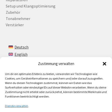
Setup und Klangoptimierung
Zubehör
Tonabnehmer
Verstärker
Deutsch
English
Zustimmung verwalten
Um dir ein optimales Erlebnis zu bieten, verwenden wir Technologien wie
Kontakt
Cookies, um Geräteinformationen zu speichern und/oder darauf zuzugreifen.
Wenn du diesen Technologien zustimmst, können wir Daten wie das
Impressum + AGB
Surfverhalten oder eindeutige IDs auf dieser Website verarbeiten. Wenn du deine
Zustimmung nicht erteilst oder zurückziehst, können bestimmte Merkmale und
Cookie-Richtlinie (EU)
Funktionen beeinträchtigt werden.
Dienste verwalten